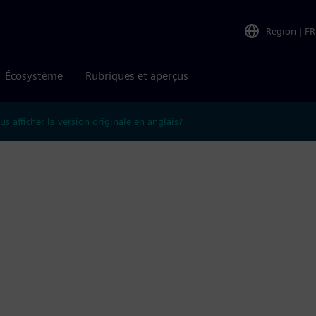
Region
|
FR
Écosystème
Rubriques et aperçus
us afficher la version originale en anglais?