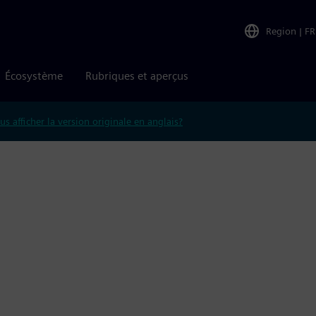
Region
|
FR
Écosystème
Rubriques et aperçus
us afficher la version originale en anglais?