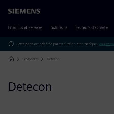
Siemens
Produits et services
Solutions
Secteurs d'activité
Cette page est générée par traduction automatique.
Voulez-vo
Ecosystem
Detecon
Home
Detecon