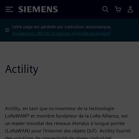
Siemens
Cette page est générée par traduction automatique.
Voulez-vous afficher la version originale en anglais?
Actility
Actility, en tant que co-inventeur de la technologie
LoRaWAN® et membre fondateur de la LoRa Alliance, est
un leader mondial des réseaux étendus à longue portée
(LoRaWAN) pour l'Internet des objets (IoT). Actility fournit
des solutions de connectivité de niveau industriel,