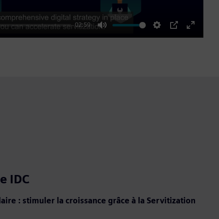
02:59
Mute
Settings
PIP
Enter
fullscre
e IDC
re : stimuler la croissance grâce à la Servitization