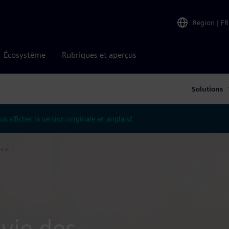
Region
|
FR
Écosystème
Rubriques et aperçus
Solutions
us afficher la version originale en anglais?
nce
 vie des