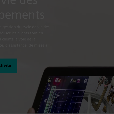
uipements
 gestion du cycle de vie des
déliser les clients tout en
clients la voie de la
e, d'assistance, de mises à
tivité