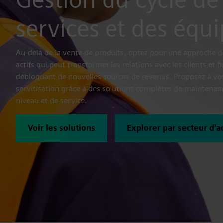
services et des éq
Au-delà de la vente de produits, optez pour une approche de
actifs qui peut transformer les relations avec les clients et fi
débloquant de nouvelles sources de revenus. Proposez à vos 
servitisation grâce à des solutions complètes de maintenanc
niveau et de service.
Voir les solutions
Explorer par secteur d'ac