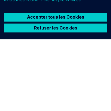
CANDIDATURE
Accessoires et dispositifs
auxiliaires
Trouvez la solution idéale avec les appareils de
protection SIPROTEC et Reyrolle !