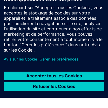
SITRANS LH300
Submersible hydrostatic level transmitter for
dependable liquid level measurement in open tanks,
channels, dams, wells and other demanding
applications.