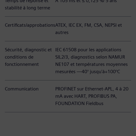
Temps de réponse et
À 105 ms et ≤ 0,125 %/ 5 ans
stabilité à long terme
Certificats/approbations
ATEX, IEC EX, FM, CSA, NEPSI et
autres
Sécurité, diagnostic et
IEC 61508 pour les applications
conditions de
SIL2/3, diagnostics selon NAMUR
fonctionnement
NE107 et températures moyennes
mesurées —40° jusqu'à+100°C
Communication
PROFINET sur Ethernet-APL, 4 à 20
mA avec HART, PROFIBUS PA,
FOUNDATION Fieldbus