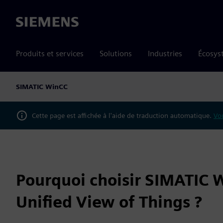
Siemens
Produits et services
Solutions
Industries
Écosys
SIMATIC WinCC
Cette page est affichée à l'aide de traduction automatique.
Vou
Pourquoi choisir SIMATIC 
Unified View of Things ?