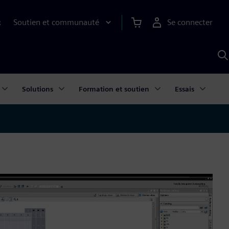
Soutien et communauté
Se connecter
R
R
a
S
A
Solutions
Formation et soutien
Essais