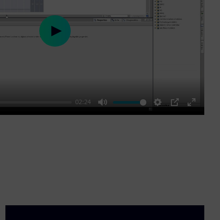
Play
02:24
Mute
Settings
PIP
Enter
fullscre