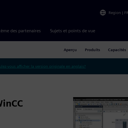
Region
|
F
tème des partenaires
Sujets et points de vue
Aperçu
Produits
Capacités
lez-vous afficher la version originale en anglais?
WinCC