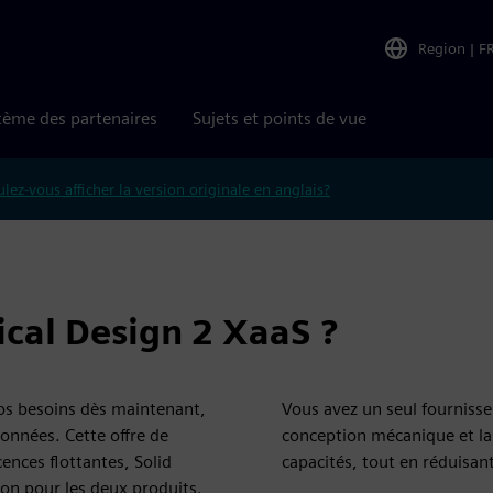
Region
|
F
tème des partenaires
Sujets et points de vue
lez-vous afficher la version originale en anglais?
cal Design 2 XaaS ?
os besoins dès maintenant,
Vous avez un seul fournisseu
onnées. Cette offre de
conception mécanique et la
nces flottantes, Solid
capacités, tout en réduisan
ion pour les deux produits.