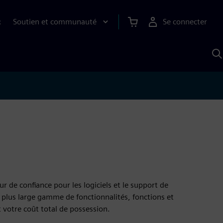
Soutien et communauté
Se connecter
R
R
a
S
A
r de confiance pour les logiciels et le support de
 plus large gamme de fonctionnalités, fonctions et
t votre coût total de possession.