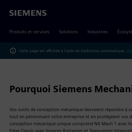
Siemens
Produits et services
Solutions
Industries
Écosys
Cette page est affichée à l'aide de traduction automatique.
Vou
Pourquoi Siemens Mechani
Vos outils de conception mécanique devraient répondre à v
tout en pérennisant votre entreprise et en protégeant vos d
conception mécanique unique comprend NX Mach 1 avec lice
Edge Classic avec licences flottantes et Teamcenter Integrat