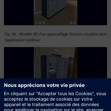
Fig. 5a : Modèle 3D d'un appareillage Sivacon visualisé dans
l'application SidiRoar