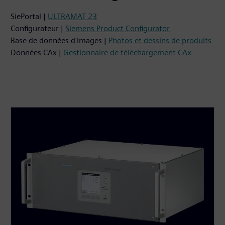
SiePortal |
ULTRAMAT 23
Configurateur |
Siemens Product Configurator
Base de données d'images |
Photos et dessins de produits
Données CAx |
Gestionnaire de téléchargement CAx