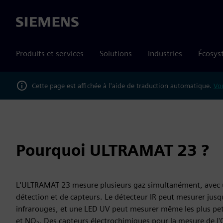
Siemens
Produits et services
Solutions
Industries
Écosys
Cette page est affichée à l'aide de traduction automatique.
Vou
Pourquoi ULTRAMAT 23 ?
L'ULTRAMAT 23 mesure plusieurs gaz simultanément, avec 
détection et de capteurs. Le détecteur IR peut mesurer jusqu
infrarouges, et une LED UV peut mesurer même les plus pet
et NO₂. Des capteurs électrochimiques pour la mesure de l'