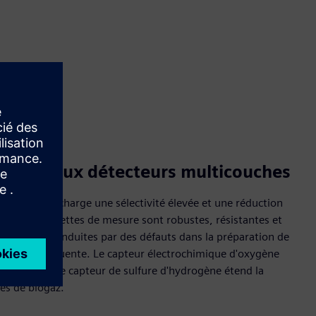
e grâce aux détecteurs multicouches
rennent en charge une sélectivité élevée et une réduction
'eau. Les cuvettes de mesure sont robustes, résistantes et
erturbations induites par des défauts dans la préparation de
nation subséquente. Le capteur électrochimique d'oxygène
ence O2, et le capteur de sulfure d'hydrogène étend la
es de biogaz.