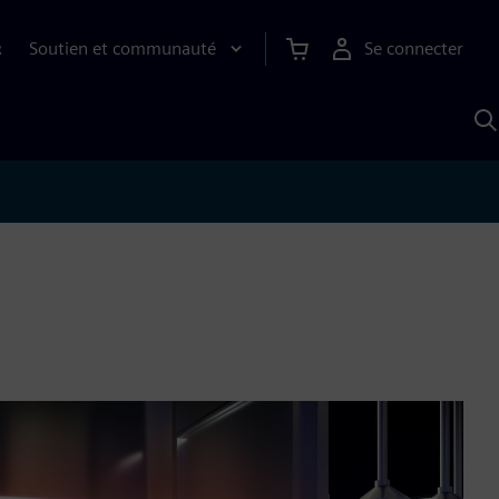
Soutien et communauté
Se connecter
R
R
a
S
A