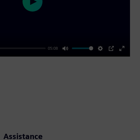
Play
05:08
Mute
Settings
PIP
Enter
fullscre
Assistance