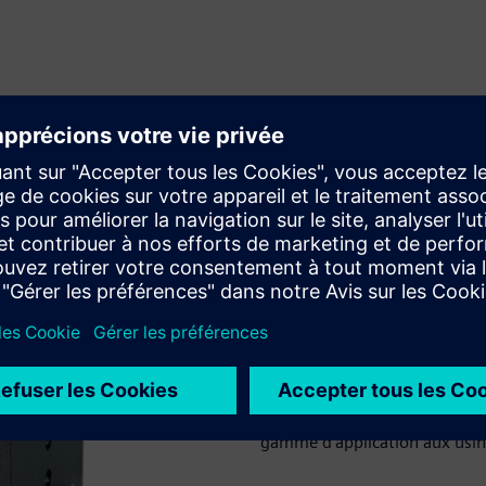
Sélectivité élevé
Les détecteurs multicouches p
des interférences de vapeur d
faciles à nettoyer en cas de p
l'échantillon et une contami
détermine la variable de référ
gamme d'application aux usin