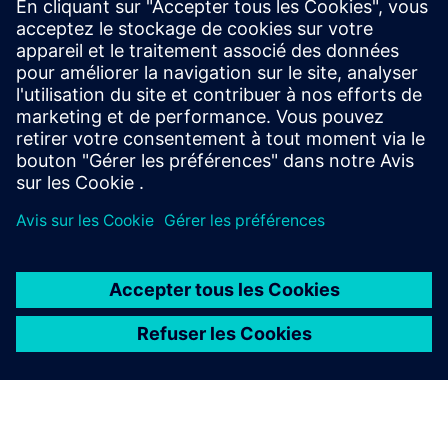
SITRANS TDL
Achieve fast, selective gas measurement with the in-
situ gas analyzer SITRANS TDL for a wide range of
different gases.
À PROPOS DE SIEMENS