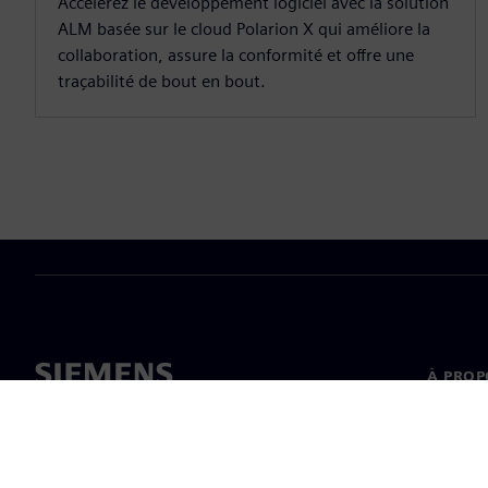
Accélérez le développement logiciel avec la solution
ALM basée sur le cloud Polarion X qui améliore la
collaboration, assure la conformité et offre une
traçabilité de bout en bout.
À PROP
À propo
Directi