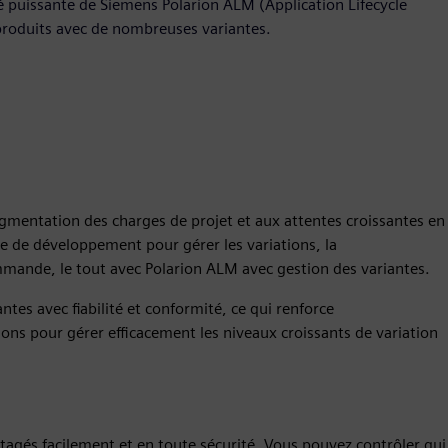
té puissante de Siemens Polarion ALM (Application Lifecycle
roduits avec de nombreuses variantes.
entation des charges de projet et aux attentes croissantes en
ie de développement pour gérer les variations, la
mmande, le tout avec Polarion ALM avec gestion des variantes.
tes avec fiabilité et conformité, ce qui renforce
ions pour gérer efficacement les niveaux croissants de variation
rtagés facilement et en toute sécurité. Vous pouvez contrôler qui