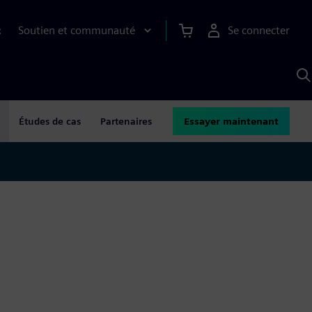
Soutien et communauté
Se connecter
R
R
a
S
A
Études de cas
Partenaires
Essayer maintenant