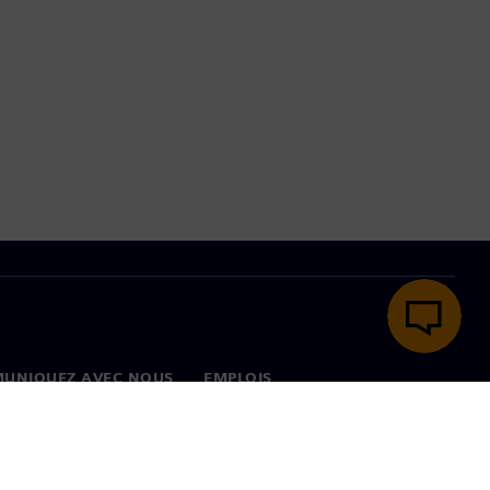
UNIQUEZ AVEC NOUS
EMPLOIS
onnées
Emplois et carrières
ux dans le monde
Postes disponibles