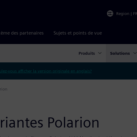
Region
|
F
tème des partenaires
Sujets et points de vue
Produits
Solutions
lez-vous afficher la version originale en anglais?
rion
riantes Polarion