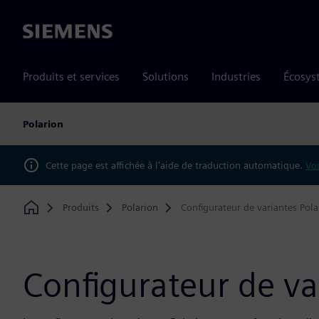
Siemens
Produits et services
Solutions
Industries
Écosys
Polarion
Cette page est affichée à l'aide de traduction automatique.
Vou
Produits
Polarion
Configurateur de variantes Pola
Home
Configurateur de va