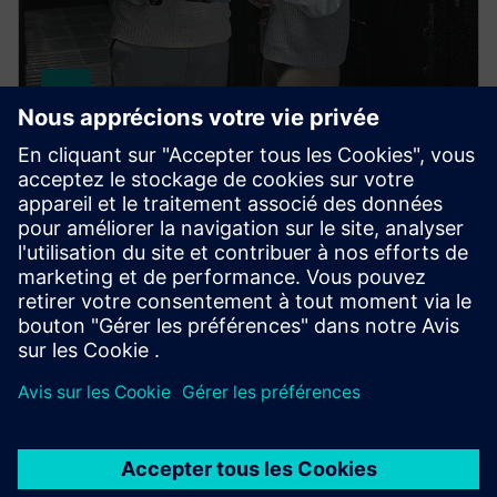
HPCWorks PBS Professional
Improve productivity, optimize utilization and
simplify cluster and cloud administration — from the
largest HPC workloads to millions of small, high-
throughput jobs.