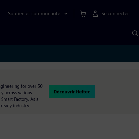
Soutien et communauté
Se connecter
R
R
a
S
A
ngineering for over 50
Découvrir Heitec
y across various
 Smart Factory. As a
-ready industry.