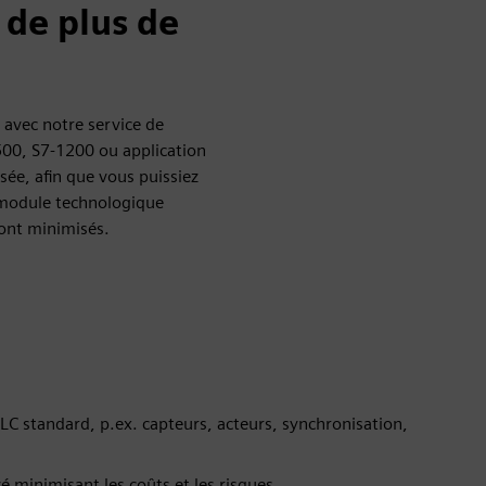
 de plus de
 avec notre service de
00, S7-1200 ou application
ée, afin que vous puissiez
n module technologique
sont minimisés.
PLC standard, p.ex. capteurs, acteurs, synchronisation,
minimisant les coûts et les risques