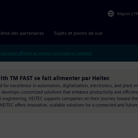
Region
|
F
tème des partenaires
Sujets et points de vue
lez-vous afficher la version originale en anglais?
th TM FAST se fait alimenter par Heitec
for excellence in automation, digitalization, electronics, and plant e
develops customized solutions that enhance productivity and efficienc
l engineering, HEITEC supports companies on their journey toward the
EITEC offers innovative, scalable solutions for a connected and future