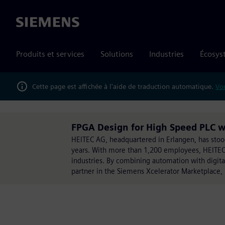
Siemens
Produits et services
Solutions
Industries
Écosys
Cette page est affichée à l'aide de traduction automatique.
Vou
FPGA Design for High Speed PLC wi
HEITEC AG, headquartered in Erlangen, has stood 
years. With more than 1,200 employees, HEITEC 
industries. By combining automation with digita
partner in the Siemens Xcelerator Marketplace, H