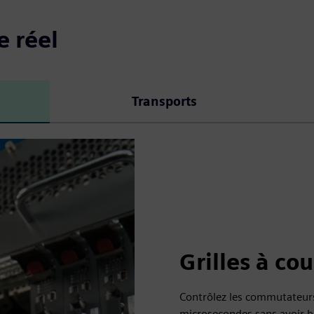
e réel
Transports
Grilles à co
Contrôlez les commutateurs
microsecondes sans avoir be