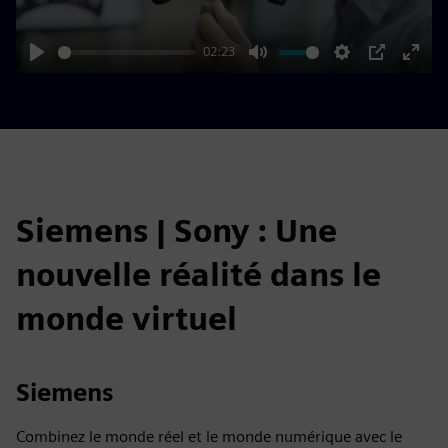
02:23
Play
Mute
Settings
PIP
Enter
fulls
Siemens | Sony : Une
nouvelle réalité dans le
monde virtuel
Siemens
Combinez le monde réel et le monde numérique avec le