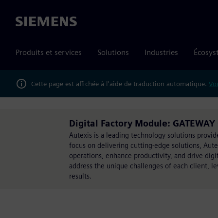
Siemens
Produits et services
Solutions
Industries
Écosys
Cette page est affichée à l'aide de traduction automatique.
Vou
Digital Factory Module: GATEWAY s
Autexis is a leading technology solutions provi
focus on delivering cutting-edge solutions, Au
operations, enhance productivity, and drive dig
address the unique challenges of each client, l
results.