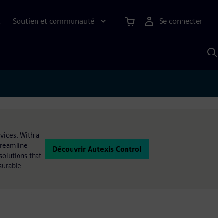
Soutien et communauté
Se connecter
R
R
a
S
A
vices. With a
treamline
Découvrir Autexis Control
solutions that
surable