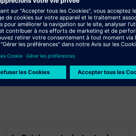
mes connectés
iers, réduisant ainsi les temps d'arrêt
e de données en cas de problèmes de connectivité
cès au système de passerelle