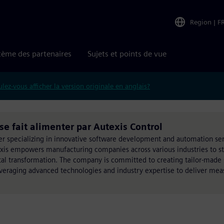
Region
|
F
tème des partenaires
Sujets et points de vue
lez-vous afficher la version originale en anglais?
e fait alimenter par Autexis Control
der specializing in innovative software development and automation ser
texis empowers manufacturing companies across various industries to s
ital transformation. The company is committed to creating tailor-made 
everaging advanced technologies and industry expertise to deliver mea