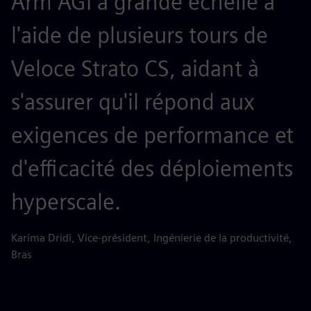
Arm AGI à grande échelle à
o
l'aide de plusieurs tours de
p
Veloce Strato CS, aidant à
u
s'assurer qu'il répond aux
d
exigences de performance et
d
d'efficacité des déploiements
d
hyperscale.
G
c
Karima Dridi, Vice-président, Ingénierie de la productivité,
Bras
p
c