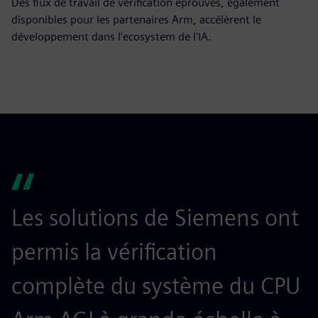
Des flux de travail de vérification éprouvés, également
disponibles pour les partenaires Arm, accélèrent le
développement dans l'ecosystem de l'IA.
Les solutions de Siemens ont
S
permis la vérification
a
complète du système du CPU
a