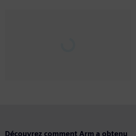
Play
02:01
Play
Mute
Enable
Settings
PIP
Enter
captions
fulls
Découvrez comment Arm a obtenu