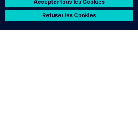
À PROPOS DE SIEMENS
INFOS SUR L'ENTREPRISE
COMMUNIQUEZ AVEC NOUS
EMPLOIS
©
Siemens
2026
Informations sur l’entreprise