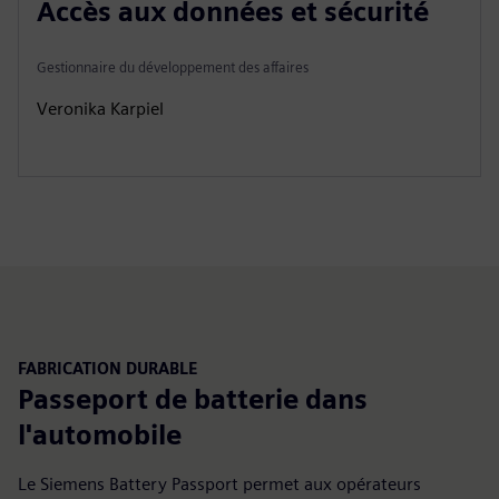
Accès aux données et sécurité
a
t
t
P
t
y
e
t
e
Gestionnaire du développement des affaires
i
r
Veronika Karpiel
n
f
g
u
s
l
l
s
c
r
e
e
FABRICATION DURABLE
n
Passeport de batterie dans
l'automobile
Le Siemens Battery Passport permet aux opérateurs