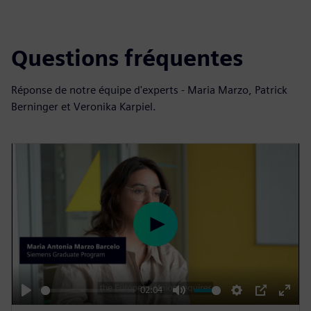
Questions fréquentes
Réponse de notre équipe d'experts - Maria Marzo, Patrick
Berninger et Veronika Karpiel.
P
l
a
y
02:04
P
M
S
P
E