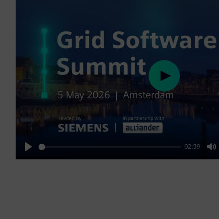
Play
02:39
Play
M