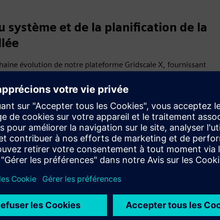
u système et de la planification de la
llée
aine évolution de notre plateforme Gridscale X, fournissant
r leurs réseaux avec une plus grande vitesse et une complexité
 planification du transport, en étendant les mêmes
c la prochaine génération de PSS E sur Gridscale X —
ue. Depuis plus de 50 ans, le PSS E est largement considéré
nsmission. Avec l'introduction de capacités agentiques
 il permet désormais aux planificateurs de maîtriser la
es contraintes de temps croissantes et de diriger en toute
n.