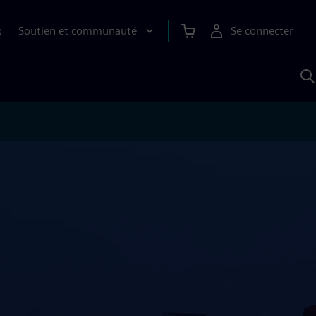
Soutien et communauté
Se connecter
R
R
a
S
A