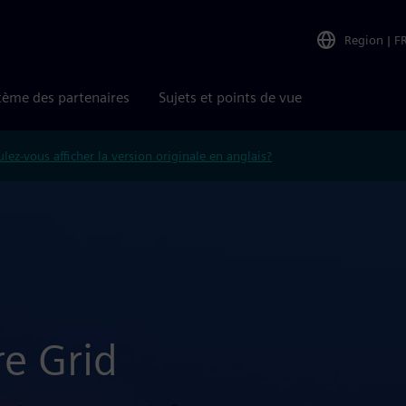
Region
|
F
tème des partenaires
Sujets et points de vue
lez-vous afficher la version originale en anglais?
e Grid