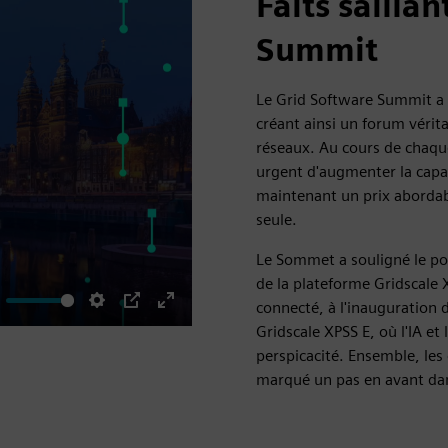
Faits sailla
Summit
Le Grid Software Summit a 
créant ainsi un forum vérit
réseaux. Au cours de chaque
urgent d'augmenter la capac
maintenant un prix abordabl
seule.
Le Sommet a souligné le pou
de la plateforme Gridscale
connecté, à l'inauguration d
ute
Settings
PIP
Enter
Gridscale XPSS E, où l'IA et
fullscreen
perspicacité. Ensemble, les
marqué un pas en avant dans