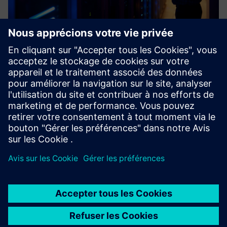
Industrial Cybersecurity
The adoption of open standards based on Ethernet by the
industrial world, the use of Industrial Internet of Things
and the fusion between corporate (IT) and production (OT)
environments have led to a significant increase of the co...
En savoir plus