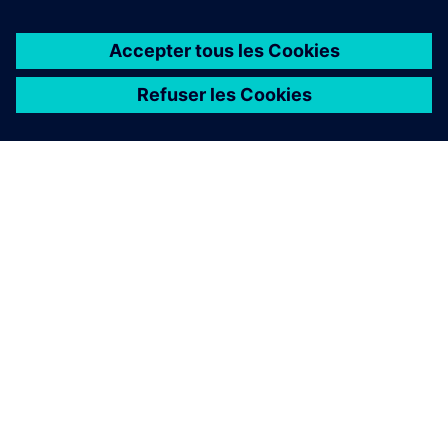
À PROPOS DE SIEMENS
INFOS SUR L'ENTREPRISE
COMMUNIQUEZ AVEC NOUS
EMPLOIS
©
Siemens
2026