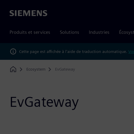
Siemens
Produits et services
Solutions
Industries
Écosys
Cette page est affichée à l'aide de traduction automatique.
Vou
Ecosystem
EvGateway
Home
EvGateway