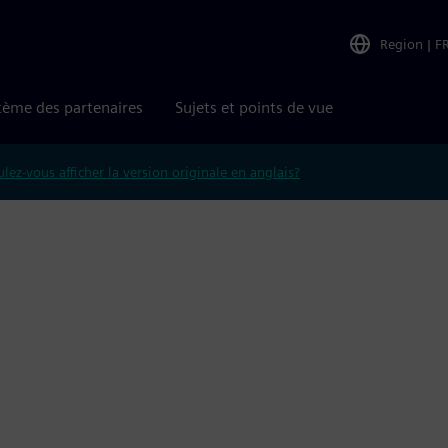
Region
|
F
tème des partenaires
Sujets et points de vue
lez-vous afficher la version originale en anglais?