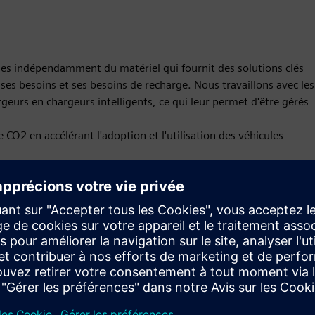
ues indépendamment du matériel qui fournit des solutions clés
 ses besoins et ses besoins de recharge. Nous travaillons avec les
rgeurs en chargeurs intelligents, ce qui leur permet d'être gérés
CO2 en accélérant l'adoption et l'utilisation des véhicules
Requête
Build