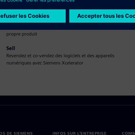
Élargit le champ d'utilisation ou s'appuie sur un produit
ou une solution Siemens Xcelerator en créant un nouveau
produit, ou crée une nouvelle solution client via
l'intégration du produit Siemens Xcelerator et de son
propre produit
Sell
Revendez et co-vendez des logiciels et des appareils
numériques avec Siemens Xcelerator
OS DE SIEMENS
INFOS SUR L'ENTREPRISE
COMM