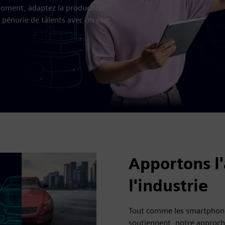
moment, adaptez la production
 pénurie de talents avec un état
Apportons l'
l'industrie
Tout comme les smartphones
soutiennent, notre approche 