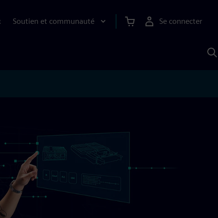
Soutien et communauté
Se connecter
R
R
a
S
A