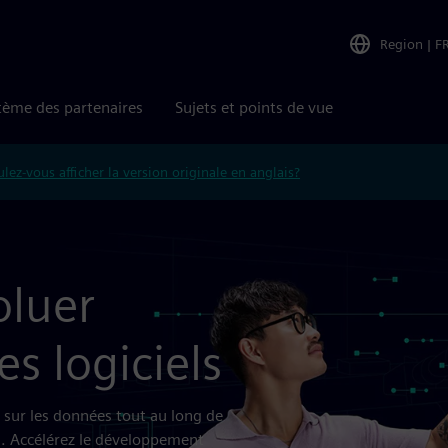
Region
|
F
tème des partenaires
Sujets et points de vue
lez-vous afficher la version originale en anglais?
oluer
es logiciels
 sur les données tout au long de
). Accélérez le développement