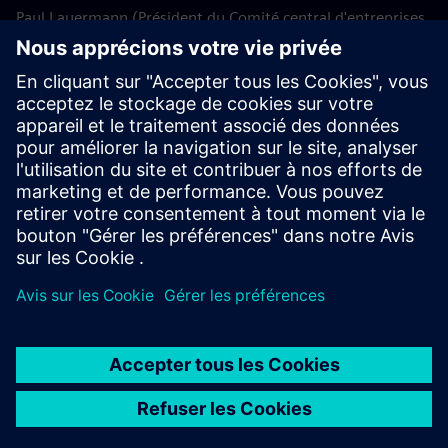
Paul Lauermann (Président du Comité central d'entreprises
de Siemens AG Autriche)
Klaus Höbarth
Michael Schnabel
Eveline Zauner
Statut : 25 octobre 2024