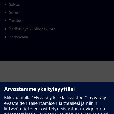
Saksa
Suomi
Tanska
Yhdistynyt kuningaskunta
Yhdysvalla
Siemens Financial Services tarjoaa rahoitusratkaisuja SFS-
yhtiöidensä kautta, jotka sijaitsevat eri lainkäyttöalueilla ja
tarjoavat tuotteitaan oikeudellisten rajoitusten, kuten
sääntely- ja paikallisten lakien, alaisena. Tämä tuotekuvaus
on tarkoitettu ainoastaan yleiseksi tiedoksi. Se ei sisällä