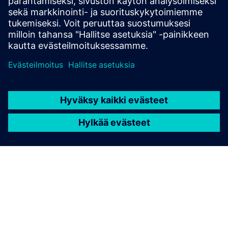
eikä sitä tule tulkita tarjoukseksi tai kutsuksi tehdä
tarjousta rahoituksen solmimiseksi. Rahoitusta voidaan
harkita vain yksilöllisten olosuhteiden perusteella.