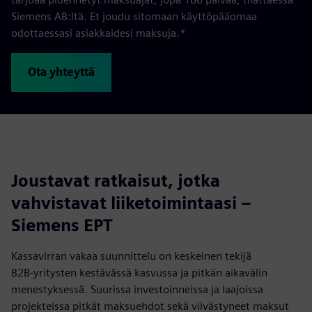
Siemens AB:ltä. Et joudu sitomaan käyttöpääomaa
odottaessasi asiakkaidesi maksuja.*
Ota yhteyttä
Joustavat ratkaisut, jotka
vahvistavat liiketoimintaasi –
Siemens EPT
Kassavirran vakaa suunnittelu on keskeinen tekijä
B2B‑yritysten kestävässä kasvussa ja pitkän aikavälin
menestyksessä. Suurissa investoinneissa ja laajoissa
projekteissa pitkät maksuehdot sekä viivästyneet maksut