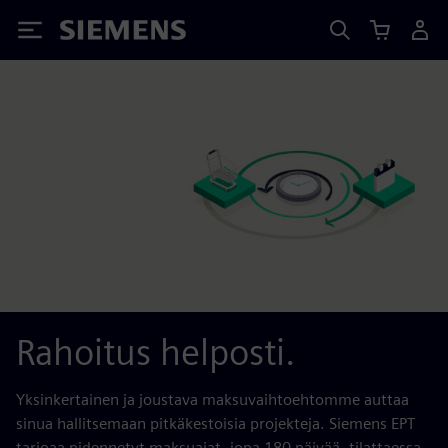
Siemens
Rahoitus helposti.
Yksinkertainen ja joustava maksuvaihtoehtomme auttaa
sinua hallitsemaan pitkäkestoisia projekteja. Siemens EPT
tarjoaa pidennetyt maksuajat, jopa 180 päivää, tilattaessa