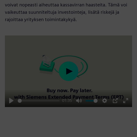
voivat nopeasti aiheuttaa kassavirran haasteita. Tämä voi
vaikeuttaa suunniteltuja investointeja, lisätä riskejä ja
rajoittaa yrityksen toimintakykyä.
Play
01:35
Play
Mute
Settings
PIP
Enter
fulls