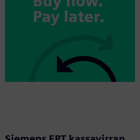
Siemens EPT kassavirran