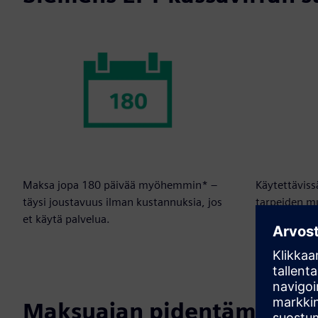
Maksa jopa 180 päivää myöhemmin* –
Käytettävissä
täysi joustavuus ilman kustannuksia, jos
tarpeiden m
et käytä palvelua.
Maksuajan pidentäminen 