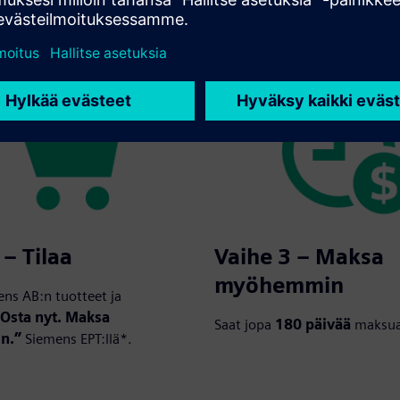
a
180 päivän
kuluttua*.
 – Tilaa
Vaihe 3 – Maksa
myöhemmin
ens AB:n tuotteet ja
”Osta nyt. Maksa
Saat jopa
180 päivää
maksua
n.”
Siemens EPT:llä*.