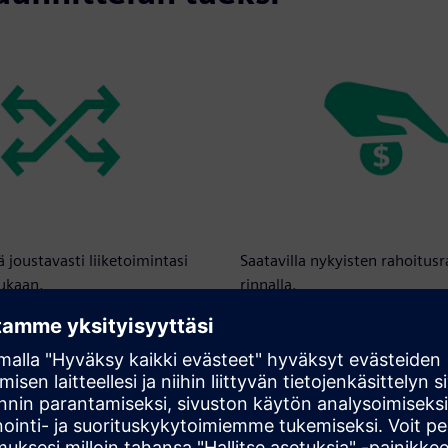
 joustavasti liiketoimintasi
Saatavilla nykyisten rahoitusr
ukaan.
rinnalla.
on helppoa