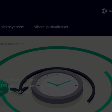
R
niekosysteemi
Aiheet ja oivallukset
 Maksa myöhemmin.
a hallitsemaan pitkäkestoisia
 180 päivää, tilattaessa Siemens
kkaidesi maksuja.*