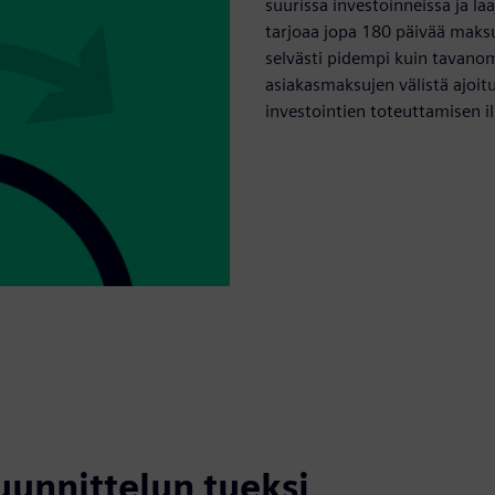
suurissa investoinneissa ja l
tarjoaa jopa 180 päivää maks
selvästi pidempi kuin tavano
asiakasmaksujen välistä ajoi
investointien toteuttamisen i
uunnittelun tueksi