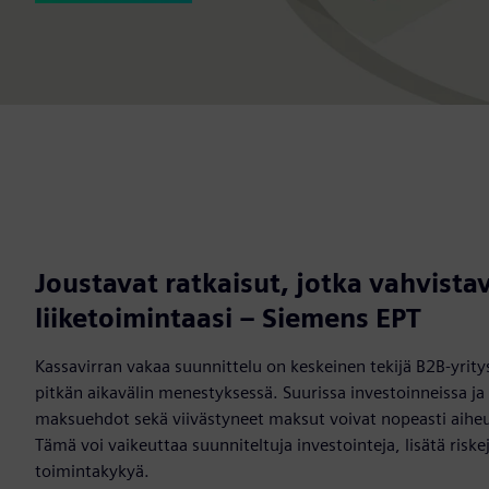
Joustavat ratkaisut, jotka vahvista
liiketoimintaasi – Siemens EPT
Kassavirran vakaa suunnittelu on keskeinen tekijä B2B‑yrity
pitkän aikavälin menestyksessä. Suurissa investoinneissa ja 
maksuehdot sekä viivästyneet maksut voivat nopeasti aiheu
Tämä voi vaikeuttaa suunniteltuja investointeja, lisätä riskej
toimintakykyä.