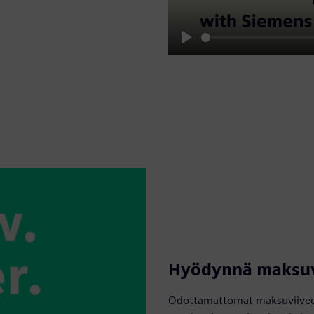
Play
Hyödynnä maksuvi
Odottamattomat maksuviiveet j