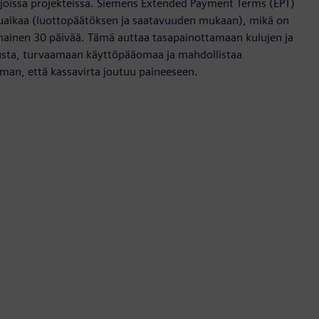
aajoissa projekteissa. Siemens Extended Payment Terms (EPT)
uaikaa (luottopäätöksen ja saatavuuden mukaan), mikä on
mainen 30 päivää. Tämä auttaa tasapainottamaan kulujen ja
tusta, turvaamaan käyttöpääomaa ja mahdollistaa
lman, että kassavirta joutuu paineeseen.