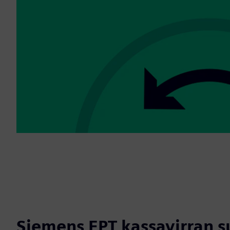
Siemens EPT kassavirran s