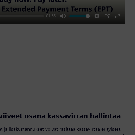
01:35
Mute
Settings
PIP
Enter
fullscre
iveet osana kassavirran hallintaa
a lisäkustannukset voivat rasittaa kassavirtaa erityisesti