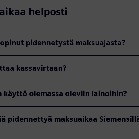
aikaa helposti
 sopinut pidennetystä maksuajasta?
ttaa kassavirtaan?
käyttö olemassa oleviin lainoihin?
ttää pidennettyä maksuaikaa Siemensill