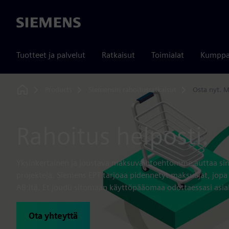
Siemens
Tuotteet ja palvelut
Ratkaisut
Toimialat
Kumppa
Products
Siemensin rahoitusratkaisut
Osta nyt.
Home
Rahoitus helposti.
Yksinkertainen ja joustava maksuvaihtoehtomme auttaa sinu
projekteja. Siemens EPT tarjoaa pidennetyt maksuajat, jopa
AB:ltä. Et joudu sitomaan käyttöpääomaa odottaessasi asia
Ota yhteyttä