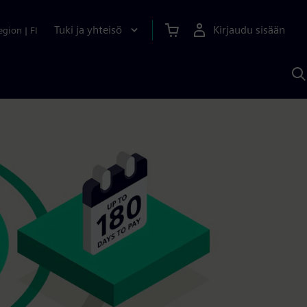
Tuki ja yhteisö
Kirjaudu sisään
egion
|
FI
H
S
A
a