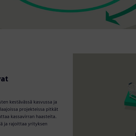
vat
sten kestävässä kasvussa ja
laajoissa projekteissa pitkät
ttaa kassavirran haasteita.
ä ja rajoittaa yrityksen