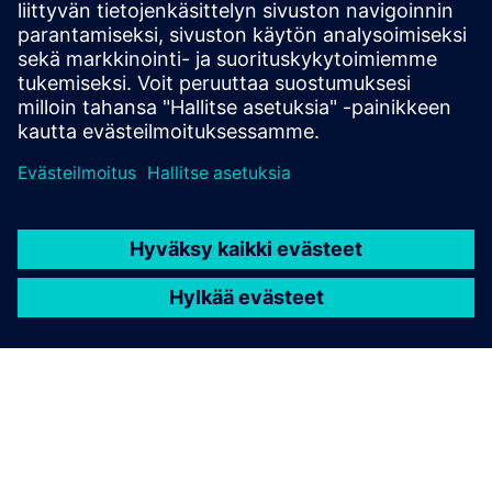
Saksa
Suomi
Tanska
Yhdistynyt kuningaskunta
Yhdysvalla
Siemens Financial Services tarjoaa rahoitusratkaisuja SFS-
yhtiöidensä kautta, jotka sijaitsevat eri lainkäyttöalueilla ja
tarjoavat tuotteitaan oikeudellisten rajoitusten, kuten
sääntely- ja paikallisten lakien, alaisena. Tämä tuotekuvaus
on tarkoitettu ainoastaan yleiseksi tiedoksi. Se ei sisällä