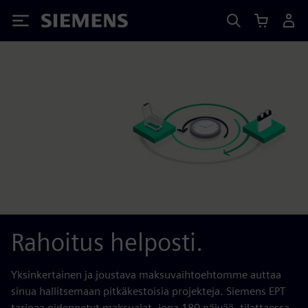
Siemens
Rahoitus helposti.
Yksinkertainen ja joustava maksuvaihtoehtomme auttaa
sinua hallitsemaan pitkäkestoisia projekteja. Siemens EPT
tarjoaa pidennetyt maksuajat, jopa 180 päivää, tilattaessa