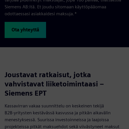
Siemens AB:ltä. Et joudu sitomaan käyttöpääomaa
odottaessasi asiakkaidesi maksuja.*
Ota yhteyttä
Joustavat ratkaisut, jotka
vahvistavat liiketoimintaasi –
Siemens EPT
Kassavirran vakaa suunnittelu on keskeinen tekijä
B2B‑yritysten kestävässä kasvussa ja pitkän aikavälin
menestyksessä. Suurissa investoinneissa ja laajoissa
projekteissa pitkät maksuehdot sekä viivästyneet maksut