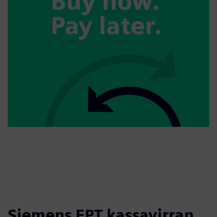
Siemens EPT kassavirran