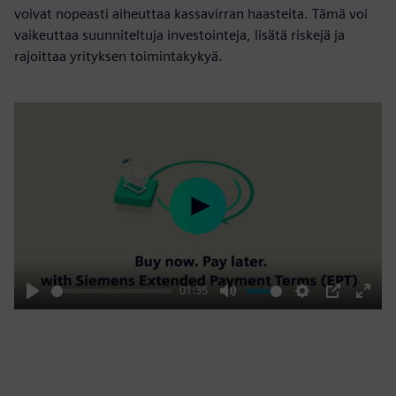
voivat nopeasti aiheuttaa kassavirran haasteita. Tämä voi
vaikeuttaa suunniteltuja investointeja, lisätä riskejä ja
rajoittaa yrityksen toimintakykyä.
Play
01:35
Play
Mute
Settings
PIP
Enter
fulls