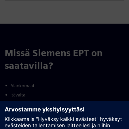
Missä Siemens EPT on
saatavilla?
Alankomaat
Itävalta
Norja
Ranska
Ruotsi