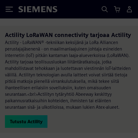
Siemens
Actility LoRaWAN connectivity tarjoaa Actility
Actility - LoRaWAN® -tekniikan keksijänä ja LoRa Alliancen
perustajajäsenenä - on maailmanlaajuinen johtaja esineiden
internetin (IoT) pitkän kantaman laaja-alueverkoissa (LoRaWAN).
Actility tarjoaa teollisuusluokan liitäntäratkaisuja, jotka
mahdollistavat tehokkaan ja luotettavan viestinnän IoT-laitteiden
välillä. Actilityn teknologian avulla laitteet voivat siirtää tietoja
pitkiä matkoja pienellä virrankulutuksella, mikä tekee siitä
ihanteellisen erilaisiin sovelluksiin, kuten omaisuuden
seurantaan.<br/>Actilityn tytäryhtiö Abeeway keskittyy
paikannusratkaisuihin kohteiden, ihmisten tai eläinten
seurantaan sisä- ja ulkotiloissa, mukaan lukien Atex-alueet.
Tutustu Actility