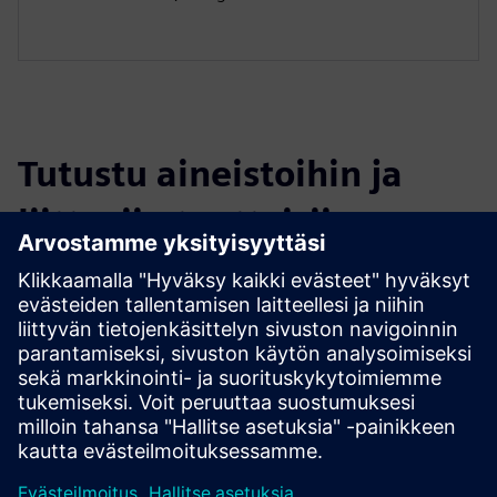
Tutustu aineistoihin ja
liittyviin tuotteisiin
Lisätietoja ja aineistoja
Data Sheet: ThingPark Enterprise LoRaWAN
Website: Actility
White Paper: Key LNS features