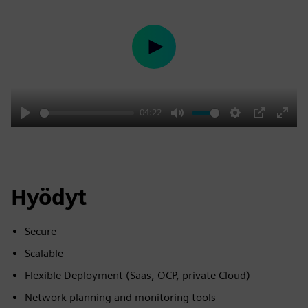
Play
04:22
Play
Mute
Settings
PIP
Enter
fulls
Hyödyt
Secure
Scalable
Flexible Deployment (Saas, OCP, private Cloud)
Network planning and monitoring tools