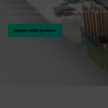
20 aastat on PADS olnud teie usaldusväärne valik PCB projek
pärandile kaasaegse, tulevikuks valmis Xpeditioni ökosüst
ulatuse, lihtsuse ja väärtuse saavutamiseks.
Explore PADS products