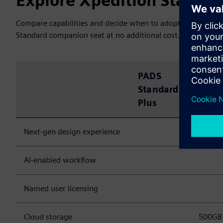
Explore Xpedition Standar
Compare capabilities and decide when to adopt. You keep fu
Standard companion seat at no additional cost.
PADS
PADS
Standard
Profe
Plus
Prem
Next-gen design experience
AI-enabled workflow
Named user licensing
Cloud storage
500GB