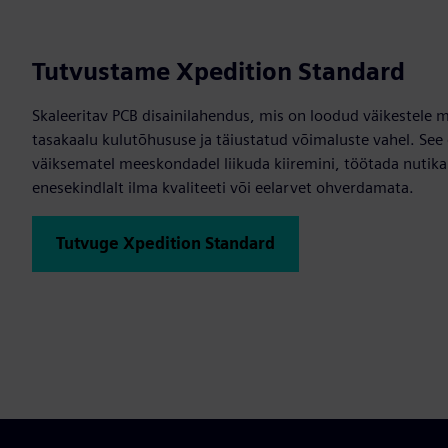
Tutvustame Xpedition Standard
Skaleeritav PCB disainilahendus, mis on loodud väikestele 
tasakaalu kulutõhususe ja täiustatud võimaluste vahel. See 
väiksematel meeskondadel liikuda kiiremini, töötada nutik
enesekindlalt ilma kvaliteeti või eelarvet ohverdamata.
Tutvuge Xpedition Standard