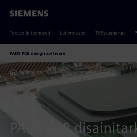
Siemens
Tooted ja teenused
Lahendused
Tööstusharud
P
PADS PCB design software
Products
Electronic systems design
PADS PCB disa
Home
PADS PCB disainitar