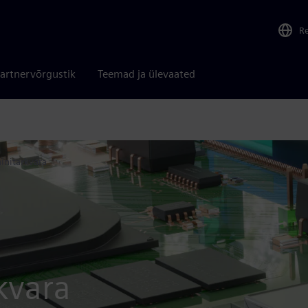
R
artnervõrgustik
Teemad ja ülevaated
initarkvara
kvara