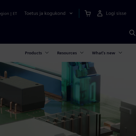
Toetus ja kogukond
Logi sisse
egion
|
ET
O
S
A
Products
Resources
What's new