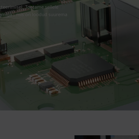
teerimisel. Toetame sellele
eemiga , mis on loodud suurema