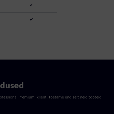
✔
✔
ndused
rofessional Premiumi klient, toetame endiselt neid tooteid