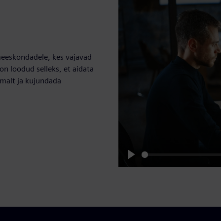
meeskondadele, kes vajavad
on loodud selleks, et aidata
amalt ja kujundada
Play