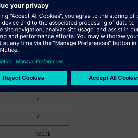
d – available to PADS users
ll access to PADS, with automatic access to an Xpedition
Xpedition
ssional
Standard
ium
✔
✔
✔
500GB