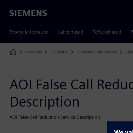
Siemens
Tooted ja teenused
Lahendused
Tööstusharud
P
Products
Opcenter
Opcenter Intelligence
Fal
Home
AOI False Call Redu
Description
AOI False Call Reduction Service Description