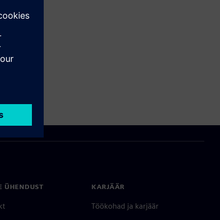
E ÜHENDUST
KARJÄÄR
kt
Töökohad ja karjäär