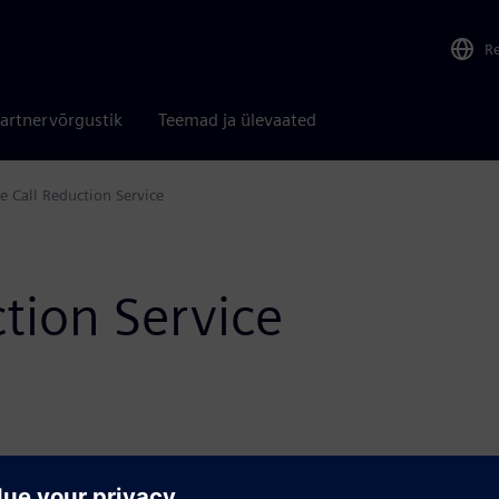
R
artnervõrgustik
Teemad ja ülevaated
se Call Reduction Service
ction Service