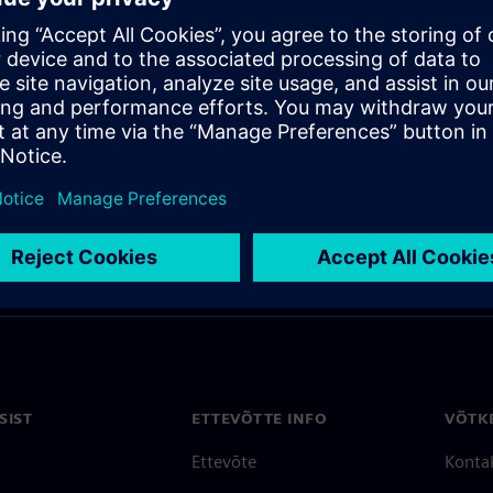
SIST
ETTEVÕTTE INFO
VÕTK
Ettevõte
Konta