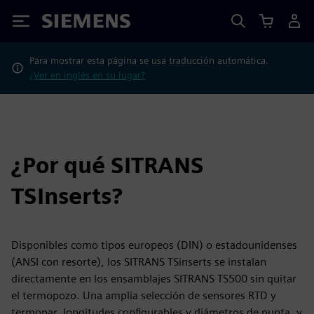
Siemens
Para mostrar esta página se usa traducción automática.
¿Ver en inglés en su lugar?
¿Por qué SITRANS
TSInserts?
Disponibles como tipos europeos (DIN) o estadounidenses
(ANSI con resorte), los SITRANS TSinserts se instalan
directamente en los ensamblajes SITRANS TS500 sin quitar
el termopozo. Una amplia selección de sensores RTD y
termopar, longitudes configurables y diámetros de punta, y