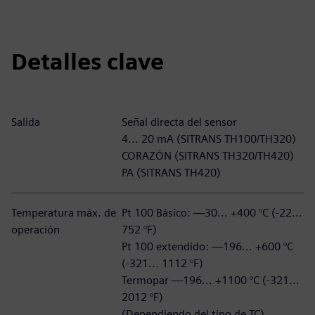
Detalles clave
Salida
Señal directa del sensor
4... 20 mA (SITRANS TH100/TH320)
CORAZÓN (SITRANS TH320/TH420)
PA (SITRANS TH420)
Temperatura máx. de
Pt 100 Básico: —30... +400 °C (-22...
operación
752 °F)
Pt 100 extendido: —196... +600 °C
(-321... 1112 °F)
Termopar —196... +1100 °C (-321...
2012 °F)
(Dependiendo del tipo de TC)