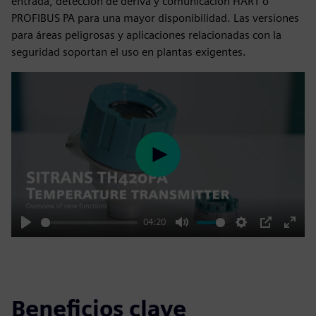
entrada, detección de deriva y comunicación HART o
PROFIBUS PA para una mayor disponibilidad. Las versiones
para áreas peligrosas y aplicaciones relacionadas con la
seguridad soportan el uso en plantas exigentes.
Play
04:20
Play
Mute
Settings
PIP
Enter
fulls
Beneficios clave