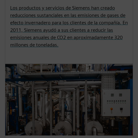
n
f
Los productos y servicios de Siemens han creado
g
u
reducciones sustanciales en las emisiones de gases de
s
l
efecto invernadero para los clientes de la compañía. En
2011, Siemens ayudó a sus clientes a reducir las
l
emisiones anuales de CO2 en aproximadamente 320
s
millones de toneladas.
c
r
e
e
n