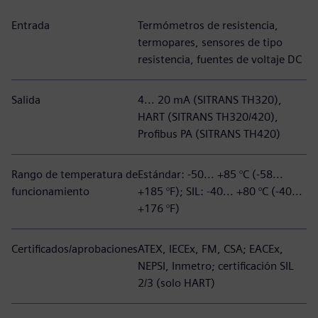
Entrada
Termómetros de resistencia,
termopares, sensores de tipo
resistencia, fuentes de voltaje DC
Salida
4... 20 mA (SITRANS TH320),
HART (SITRANS TH320/420),
Profibus PA (SITRANS TH420)
Rango de temperatura de
Estándar: -50... +85 °C (-58...
funcionamiento
+185 °F); SIL: -40... +80 °C (-40...
+176 °F)
Certificados/aprobaciones
ATEX, IECEx, FM, CSA; EACEx,
NEPSI, Inmetro; certificación SIL
2/3 (solo HART)