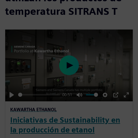
temperatura SITRANS T
P
l
a
y
00:51
P
M
S
P
E
KAWARTHA ETHANOL
l
u
e
I
n
Iniciativas de Sustainability en
a
t
t
P
t
y
e
t
e
la producción de etanol
i
r