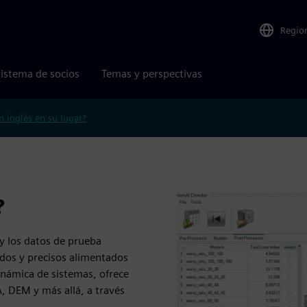
Regio
istema de socios
Temas y perspectivas
n inglés en su lugar?
?
y los datos de prueba
dos y precisos alimentados
inámica de sistemas, ofrece
, DEM y más allá, a través