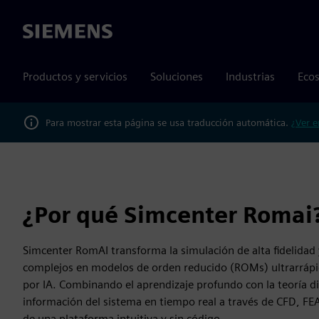
Siemens
Productos y servicios
Soluciones
Industrias
Ecos
Para mostrar esta página se usa traducción automática.
¿Ver e
¿Por qué Simcenter Romai
Simcenter RomAI transforma la simulación de alta fidelidad 
complejos en modelos de orden reducido (ROMs) ultrarrápi
por IA. Combinando el aprendizaje profundo con la teoría d
información del sistema en tiempo real a través de CFD, FEA
de una plataforma intuitiva y sin código.