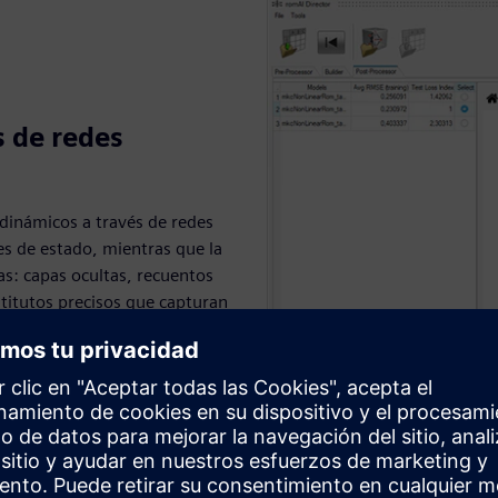
s de redes
dinámicos a través de redes
es de estado, mientras que la
s: capas ocultas, recuentos
stitutos precisos que capturan
a la implementación de