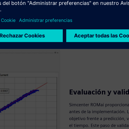
Evaluación y vali
Simcenter ROMai proporciona 
antes de la implementación. L
objetivo frente a predicción,
el tiempo. Este paso de valida