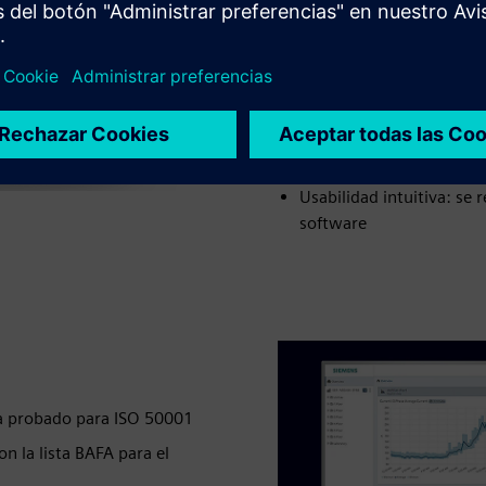
Visualization a través d
Escaneo de red: se pued
clics
Sus beneficios:
Puesta en marcha rápida 
Usabilidad intuitiva: se
software
ía probado para ISO 50001
n la lista BAFA para el