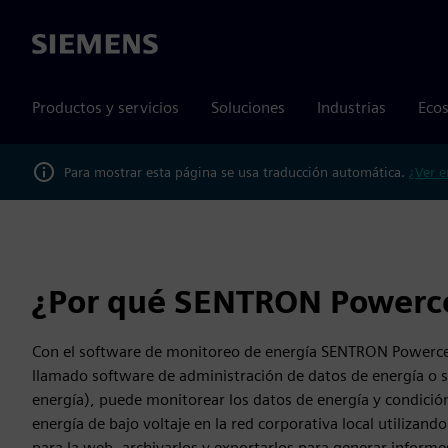
Siemens
Productos y servicios
Soluciones
Industrias
Ecos
Para mostrar esta página se usa traducción automática.
¿Ver e
¿Por qué SENTRON Powerc
Con el software de monitoreo de energía SENTRON Powerc
llamado software de administración de datos de energía o 
energía), puede monitorear los datos de energía y condición
energía de bajo voltaje en la red corporativa local utilizando
para la web, archivarlos y exportarlos para generar informes