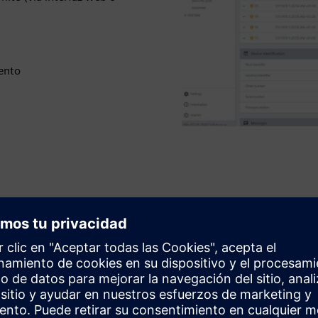
iento
Disfrute de 
y operación
Preinstalado y listo para
Paneles de control libre