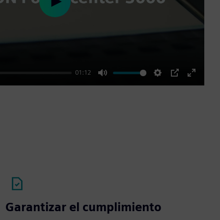
Play
01:12
Mute
Settings
PIP
Enter
fullscre
Garantizar el cumplimiento