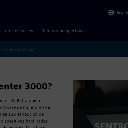
Regio
istema de socios
Temas y perspectivas
n inglés en su lugar?
enter 3000?
enter 3000 (también
software de monitoreo de
 de su distribución de
 dispositivos habilitados
 de energía. Es la base