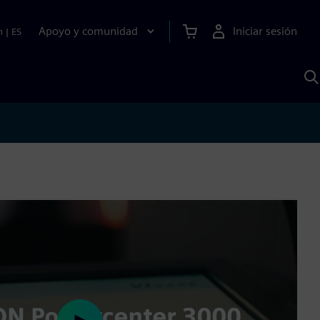
Apoyo y comunidad
Iniciar sesión
n
|
ES
B
c
S
A