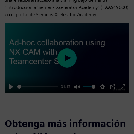
Share recibirán acceso a la training bajo demanda
“Introducción a Siemens Xcelerator Academy” (LAAS49000)
en el portal de Siemens Xcelerator Academy.
Play
04:13
Play
Mute
Settings
PIP
Enter
fulls
Obtenga más información