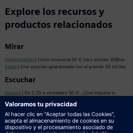
Explore los recursos y
productos relacionados
Mirar
Demostración
| Cómo Innovator3D IC lee y escribe 3DBlox
Vídeo
| Una solución galardonada con el premio 3D InCites
Escuchar
Podcast
| De 2.5D a verdadero 3D IC: ¿Qué impulsa la
próxima ola de integración?
Podcast
| Por qué los ICs 3D necesitan un cambio de
mentalidad y cómo hacerlo realidad
Leer