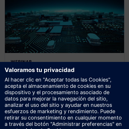
WEBINAR
Future proof test delivery for
Complex SoCs
Learn how the Tessent Streaming Scan Network bus-
based packetized test delivery technology optimizes
your test time and test data volume.