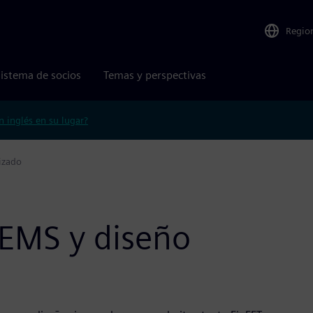
Regio
istema de socios
Temas y perspectivas
n inglés en su lugar?
izado
MEMS y diseño