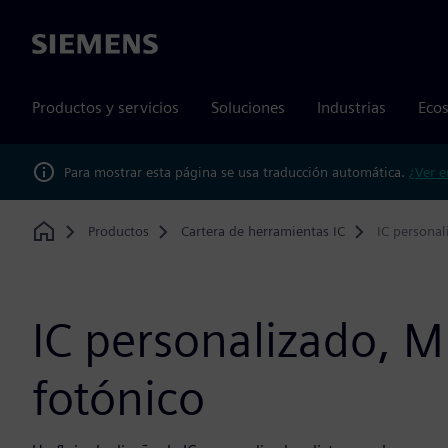
Siemens
Productos y servicios
Soluciones
Industrias
Ecos
Para mostrar esta página se usa traducción automática.
¿Ver e
Productos
Cartera de herramientas IC
IC personal
Home
IC personalizado, 
fotónico