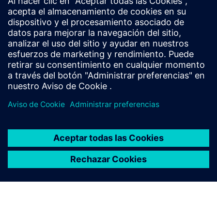
Siemens Software:
,
,
Solid Edge
Teamcenter
Designcenter
Leer historia
Lea la historia en Develop3D.com