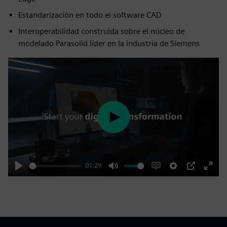
Estandarización en todo el software CAD
Interoperabilidad construida sobre el núcleo de
modelado Parasolid líder en la industria de Siemens
Play
01:29
Play
Mute
Enable
Settings
PIP
Enter
captions
fulls