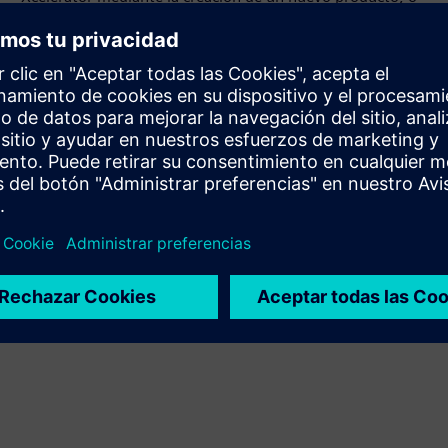
crea una nueva solución para el cliente mediante la
integración del producto Siemens Xcelerator y el
producto propio
Sell
Revende y vende de manera conjunta software y
hardware digital habilitado digitalmente en Siemens
Xcelerator
Service
Proporciona un servicio para un producto o solución
Siemens Xcelerator que ayuda al cliente a implementarlo,
integrarlo, operarlo o mantenerlo