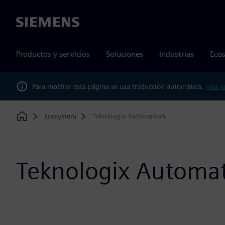
Siemens
Productos y servicios
Soluciones
Industrias
Ecos
Para mostrar esta página se usa traducción automática.
¿Ver e
Ecosystem
Teknologix Automation
Home
Teknologix Automa