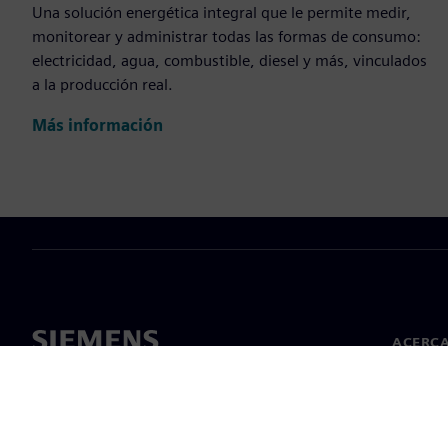
Una solución energética integral que le permite medir,
monitorear y administrar todas las formas de consumo:
electricidad, agua, combustible, diesel y más, vinculados
a la producción real.
Más información
ACERCA
Acerca 
Lideraz