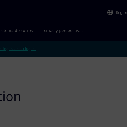
Regio
istema de socios
Temas y perspectivas
n inglés en su lugar?
tion