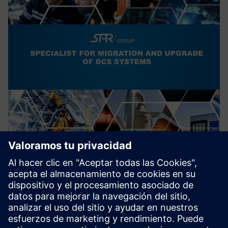
Migration of outdated DCS to
SIMATIC PCS7/PCS neo
Migration of outdated Distributed Control Systems to
modern, state of the art Control systems. Increasing
cybersecurity.