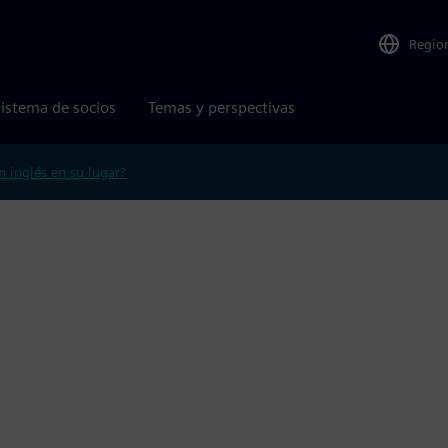
Regio
istema de socios
Temas y perspectivas
n inglés en su lugar?