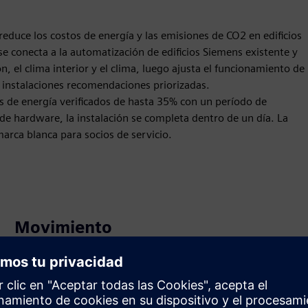
educe los costos de energía y las emisiones de CO2 en edificios
se conecta a la automatización de edificios Siemens existente y
ón, el clima interior y el clima, luego ajusta el funcionamiento de
instalaciones recomendaciones priorizadas.
s de energía verificados de hasta 35% con un período de
de hardware, la instalación se completa dentro de un día. La
rca blanca para socios de servicio.
Movimiento
Service
Proporciona un servicio para un producto o solución
Siemens Xcelerator que ayuda al cliente a implementarlo,
integrarlo, operarlo o mantenerlo