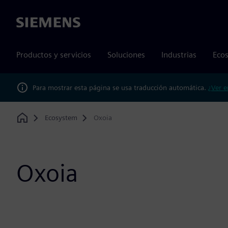
Siemens
Productos y servicios
Soluciones
Industrias
Ecos
Para mostrar esta página se usa traducción automática.
¿Ver e
Ecosystem
Oxoia
Home
Oxoia