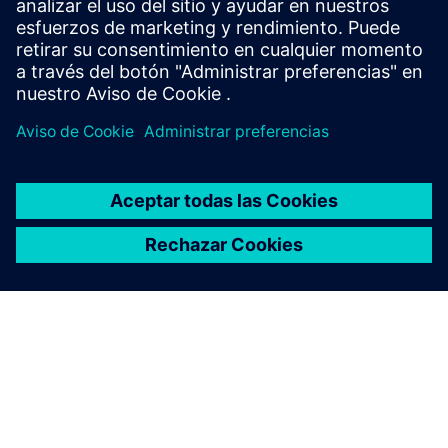
Aumente el ROI por kWh, reduzca los costos de calefacción
y monitoree...
Más información