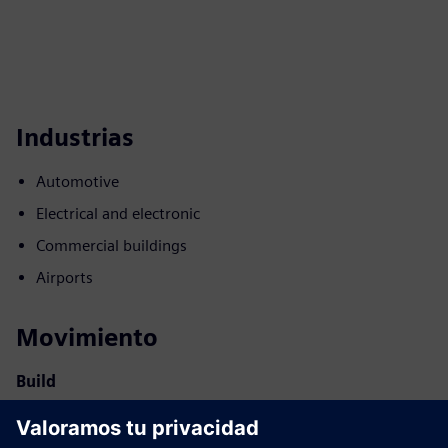
Industrias
Automotive
Electrical and electronic
Commercial buildings
Airports
Movimiento
Build
Amplía o se basa en un producto o solución Siemens
Xcelerator mediante la creación de un nuevo producto, o