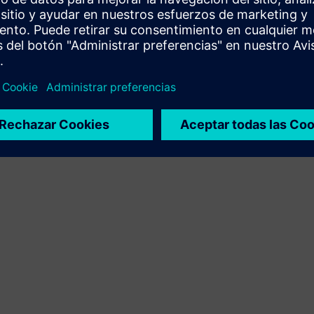
integración del producto Siemens Xcelerator y el
producto propio