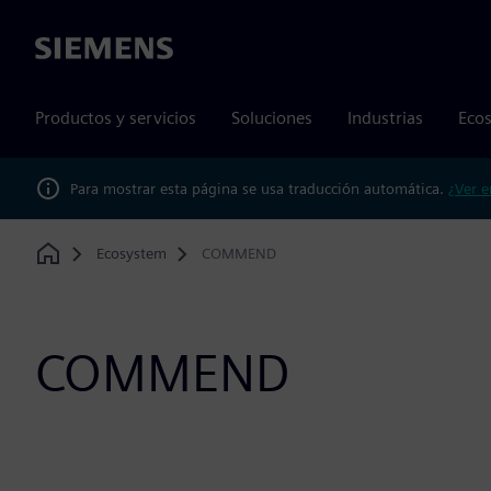
Siemens
Productos y servicios
Soluciones
Industrias
Ecos
Para mostrar esta página se usa traducción automática.
¿Ver e
Ecosystem
COMMEND
Home
COMMEND