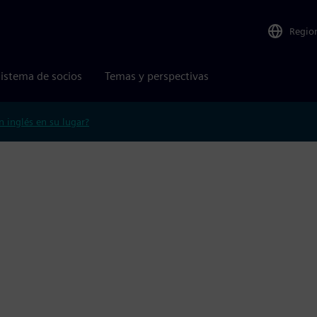
Regio
istema de socios
Temas y perspectivas
n inglés en su lugar?