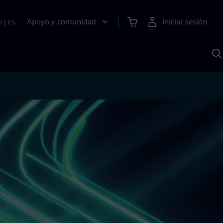
Apoyo y comunidad
Iniciar sesión
n
|
ES
B
c
S
A