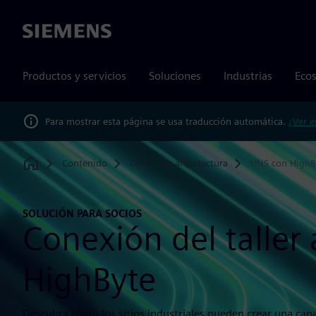
Siemens
Productos y servicios
Soluciones
Industrias
Ecos
Para mostrar esta página se usa traducción automática.
¿Ver e
Contenido
Centro de arquitectura
UNS con HighB
Home
SOLUCIÓN PARA SOCIOS
Conexión del taller
HighByte
Descubra cómo los sitios industriales pueden crear una cap