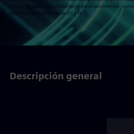
única y confiable que proporciona datos consistentes, cont
todos los consumidores de OT y TI.
Descripción general