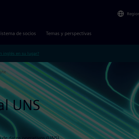
Regio
istema de socios
Temas y perspectivas
n inglés en su lugar?
yte
 al UNS
a de datos operativos (UNS)