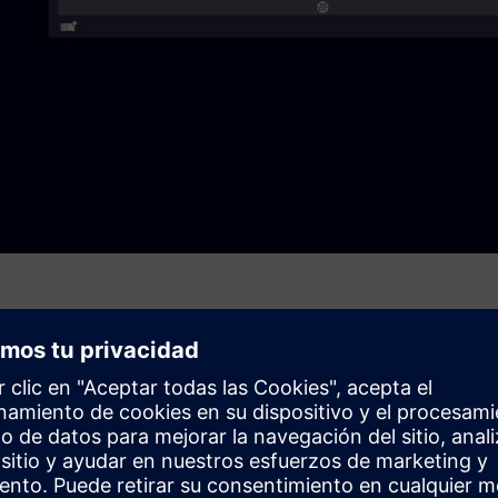
 e integración)
 asignación de etiquetas/puntos sin procesar en modelos de