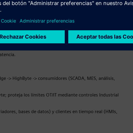
 unidades y jerarquías.
os de activos, ubicación, contexto de proceso, contexto de
as y aplica contratos de datos para consumidores finales
nsformaciones, las reglas de retención y el almacenamiento en
atencia.
 Edge -> HighByte -> consumidores (SCADA, MES, análisis,
te; proteja los límites OT/IT mediante controles Industrial
iadores, bases de datos) y clientes en tiempo real (HMIs,