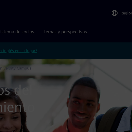
Regio
istema de socios
Temas y perspectivas
n inglés en su lugar?
niversity Campus
os del
miento