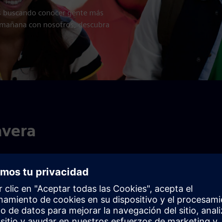
os buscando conocer gente más
r mañana con nosotros, descubra
avera