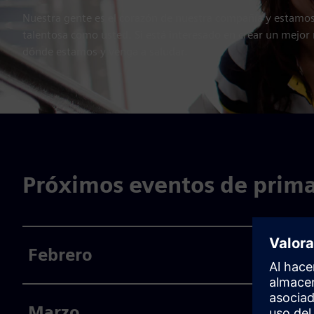
Nuestra gente es el corazón de nuestra compañía y estam
talentosa como usted. Si está interesado en crear un mejo
dónde estamos y venga a saludar.
Próximos eventos de prim
Febrero
Marzo