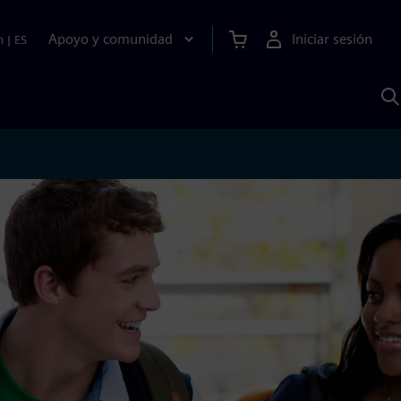
Apoyo y comunidad
Iniciar sesión
n
|
ES
B
c
S
A