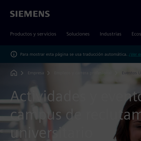
Siemens
Productos y servicios
Soluciones
Industrias
Ecos
Para mostrar esta página se usa traducción automática.
¿Ver e
Empresa
Empleos y carrera profesional
Eventos U
Home
Actividades y event
campus de recluta
universitario