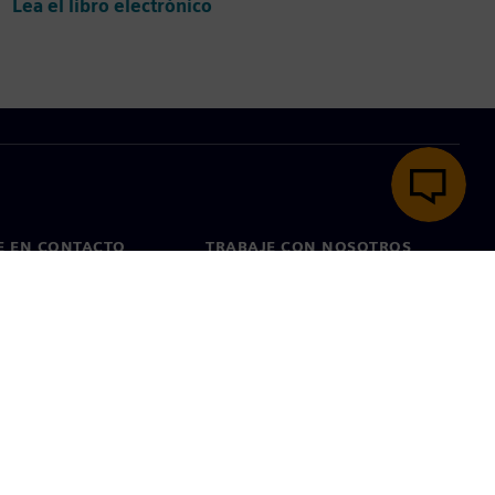
Lea el libro electrónico
E EN CONTACTO
TRABAJE CON NOSOTROS
cto
Empleos y carreras
as en todo el mundo
Puestos vacantes