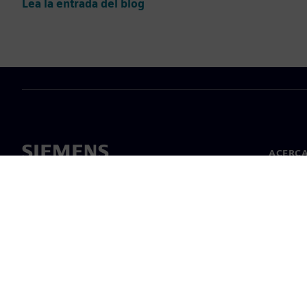
Lea la entrada del blog
ACERCA
Acerca 
Lideraz
Noticias