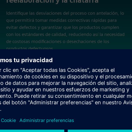
reelaboración y la chatarra
Identifique las desviaciones del proceso con antelación, lo
que permitirá tomar medidas correctivas rápidas para
evitar defectos y garantizar que los productos cumplen
con los estándares de calidad, reduciendo así la necesidad
de costosas modificaciones o desechaciones de los
productos defectuosos.
stico de procesos