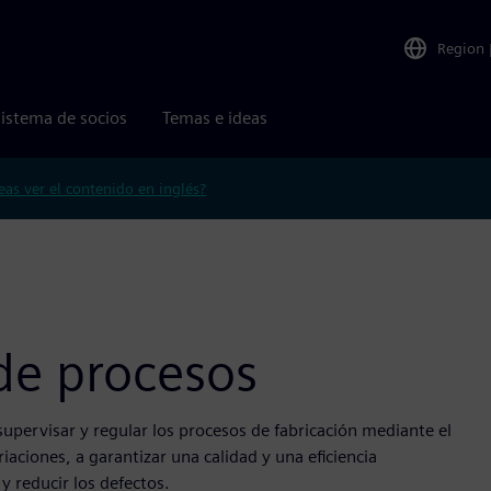
Region
istema de socios
Temas e ideas
eas ver el contenido en inglés?
 de procesos
supervisar y regular los procesos de fabricación mediante el
riaciones, a garantizar una calidad y una eficiencia
y reducir los defectos.