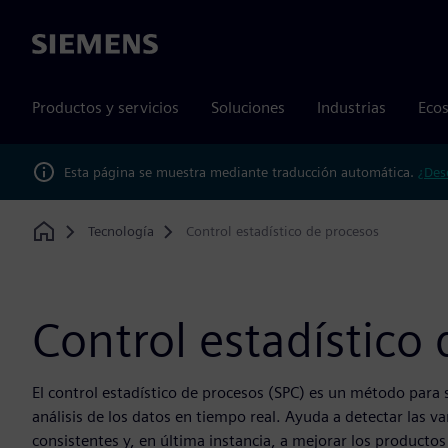
Siemens
Productos y servicios
Soluciones
Industrias
Ecos
Esta página se muestra mediante traducción automática.
¿Des
Tecnología
Control estadístico de procesos
Home
Control estadístico
El control estadístico de procesos (SPC) es un método para 
análisis de los datos en tiempo real. Ayuda a detectar las va
consistentes y, en última instancia, a mejorar los productos 