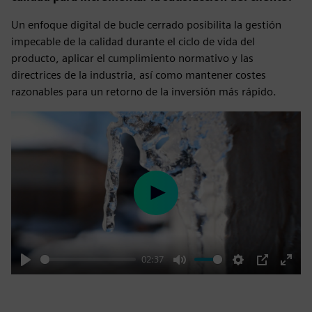
Un enfoque digital de bucle cerrado posibilita la gestión
impecable de la calidad durante el ciclo de vida del
producto, aplicar el cumplimiento normativo y las
directrices de la industria, así como mantener costes
razonables para un retorno de la inversión más rápido.
Play
02:37
Play
Mute
Settings
PIP
Enter
fulls