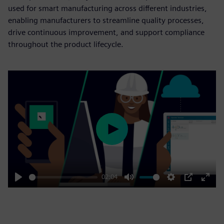
used for smart manufacturing across different industries,
enabling manufacturers to streamline quality processes,
drive continuous improvement, and support compliance
throughout the product lifecycle.
Play
02:04
Play
Mute
Settings
PIP
Enter
fulls